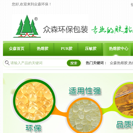
您好,欢迎来到众森环保！
众森首页
热熔胶
PUR胶
压敏胶
热熔胶中心
热门关键词：
众森热熔胶,热
联系众森