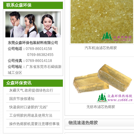
联系众森环保
东莞众森环保包装材料有限公司
汽车机油滤芯热熔胶
公司电话：
0769-86014158
0769-86382455
公司传真：
0769-86014118
公司地址：
广东省东莞市石碣镇新
城工业区
众森环保资讯
灰霾天气 政府提倡绿色出行
国庆节放假通知
无纺布滤芯热熔胶
快递袋封口渗胶的“元凶”
工业明胶的用途及使用方法
物流速递热熔胶
操作热熔胶机需要注意哪些事项