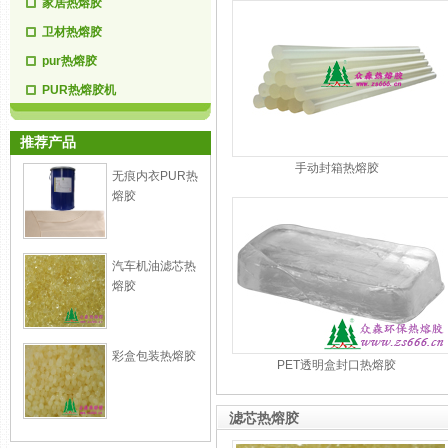
家居热熔胶
卫材热熔胶
pur热熔胶
PUR热熔胶机
推荐产品
手动封箱热熔胶
无痕内衣PUR热
熔胶
汽车机油滤芯热
熔胶
彩盒包装热熔胶
PET透明盒封口热熔胶
滤芯热熔胶