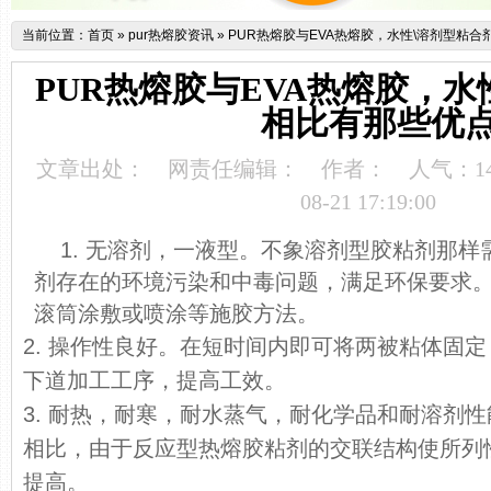
当前位置：
首页
»
pur热熔胶资讯
»
PUR热熔胶与EVA热熔胶，水性\溶剂型粘
PUR热熔胶与EVA热熔胶，水
相比有那些优
文章出处：
网责任编辑：
作者：
人气：
1
08-21 17:19:00
1. 无溶剂，一液型。不象溶剂型胶粘剂那
剂存在的环境污染和中毒问题，满足环保要求
滚筒涂敷或喷涂等施胶方法。
2. 操作性良好。在短时间内即可将两被粘体固
下道加工工序，提高工效。
3. 耐热，耐寒，耐水蒸气，耐化学品和耐溶剂
相比，由于反应型热熔胶粘剂的交联结构使所列
提高。