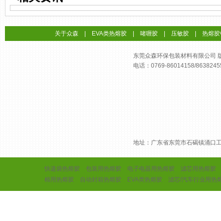
关于众森
|
EVA类热熔胶
|
啫喱胶
|
压敏胶
|
热熔胶
东莞众森环保包装材料有限公司 版权所
电话：0769-86014158/8638245
地址：广东省东莞市石碣镇涌口
快递袋热熔胶
包装用热熔胶
电子电器用热熔胶
滤芯用热熔胶
棉用热熔胶
自动封箱热熔胶
EVA类热熔胶
滤芯/汽车行业用热