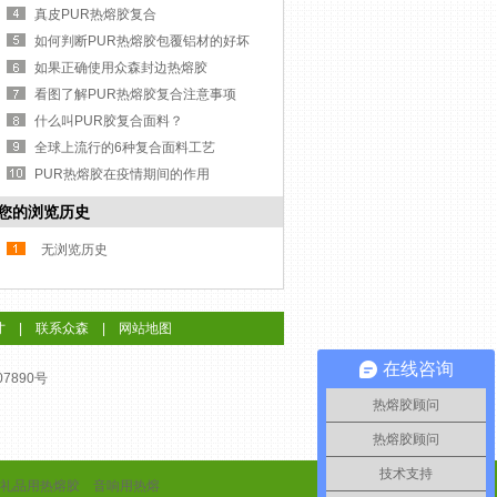
真皮PUR热熔胶复合
如何判断PUR热熔胶包覆铝材的好坏
如果正确使用众森封边热熔胶
看图了解PUR热熔胶复合注意事项
什么叫PUR胶复合面料？
全球上流行的6种复合面料工艺
PUR热熔胶在疫情期间的作用
您的浏览历史
无浏览历史
才
|
联系众森
|
网站地图
在线咨询
07890号
热熔胶顾问
热熔胶顾问
技术支持
礼品用热熔胶
音响用热熔