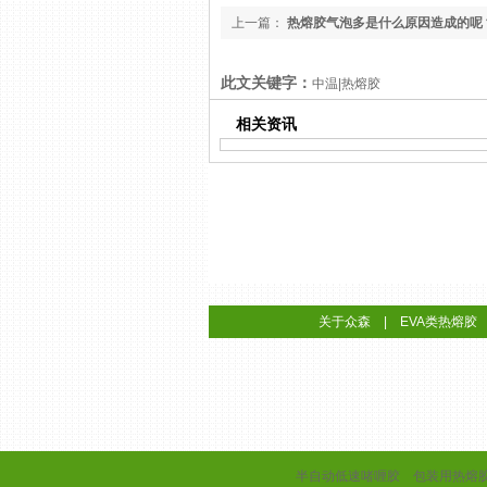
上一篇：
热熔胶气泡多是什么原因造成的呢
此文关键字：
中温|热熔胶
相关资讯
关于众森
|
EVA类热熔胶
半自动低速啫喱胶
包装用热熔