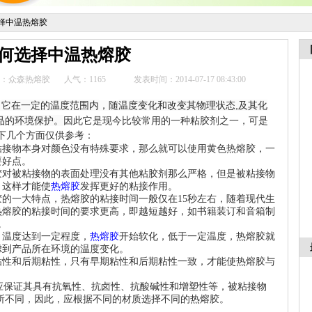
择中温热熔胶
何选择中温热熔胶
：众森热熔胶
人气：
1165
发表时间：2014-07-17 08:43:00
它在一定的温度范围内
温度变化和改变其物理状态
,
，
，随
及其化
品的环境保护。
因此它是现今比较常用的一种粘胶剂之一，可是
下几个方面仅供参考：
粘接物本身对颜色没有特殊要求，那么就可以使用黄色热熔胶，一
要好点。
胶对被粘接物的表面处理没有其他粘胶剂那么严格，但是被粘接物
，这样才能使
热熔胶
发挥更好的粘接作用。
胶的一大特点，热熔胶的粘接时间一般仅在
15
秒左右，随着现代生
热熔胶的粘接时间的要求更高，即越短越好，如书籍装订和音箱制
。
：温度达到一定程度，
热熔胶
开始软化，低于一定温度，热熔胶就
虑到产品所在环境的温度变化。
粘性和后期粘性，只有早期粘性和后期粘性一致，才能使热熔胶与
应保证其具有抗氧性、抗卤性、抗酸碱性和增塑性等，被粘接物
所不同，因此，应根据不同的材质选择不同的热熔胶。