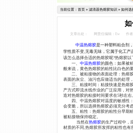
当前位置：
首页
»
滤清器热熔胶知识
»
如何选
如
文章出处：
网责任编辑：Ew
作者
中温热熔胶
是一种塑料粘合剂
,
它属于化工产
学性质不变
无毒无味
，
该怎么选择合适的热熔胶呢
?
热熔胶以
一、
中温热熔胶
的颜色：如果被
般来说，黄色热熔胶的粘性比白色的
二、被粘接物的表面处理：热熔
表面的灰尘、油污也应做适当的处理
三、粘接时间：粘接快速是热熔
产方式即流水线作业的广泛应用，对
造对热熔胶的粘接时间要求在
5
秒左右
四、中温热熔胶对温度的敏感性
会变脆，所以选择热熔胶必须充分考
五、粘性：热熔胶的粘性分早期
被粘接物保持稳定。
当然在
热熔胶
的生产过程中，
材质的不同
,
热熔胶所发挥的粘性也有