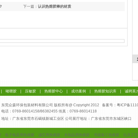
？
下一篇：
认识热熔胶棒的材质
|
啫喱胶
|
压敏胶
|
热熔胶中心
|
成功案例
|
热熔胶知识库
|
诚聘英
东莞众森环保包装材料有限公司 版权所有@ Copyright 2012 备案号：
粤ICP备111
电话：0769-86014158/86382455 传真：0769-86014118
地址：广东省东莞市石碣镇新城工业区 公司展厅地址：广东省东莞市东城区峡口
胶
电子电器用热熔胶
滤芯用热熔胶
木制品用热熔胶
书籍装订热熔胶
玩具工艺