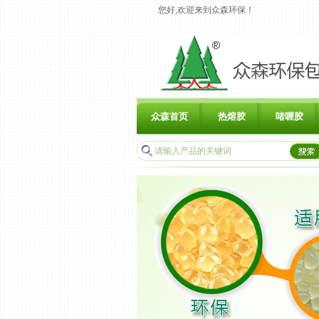
您好,欢迎来到众森环保！
众森首页
热熔胶
啫喱胶
联系众森