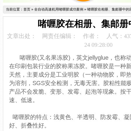
当前位置：
首页
»
全自动高速机用啫喱胶成功案例
»
啫喱胶在相册、集邮册中的
啫喱胶在相册、集邮册
文章出处：
网责任编辑：
作者：
人气：
43
24 09:28:00
啫喱胶(又名果冻胶)，英文jellyglue，
在印刷包装行业的胶称果冻胶。啫喱胶是一种
天然，主要成分是工业明胶（一种动物胶，即
为溶剂，SGS安全检测，无毒无害。胶粘性能
产品不会发脆、变形、发霉、起泡等现象。按
速、低速。
啫喱胶的特点：浅黄色、半透明、防发霉、凝
好、折叠性好。