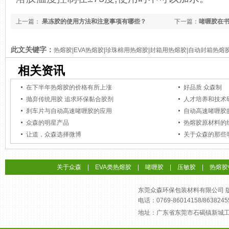
上一篇：
果冻胶的使用方法和注意事项有哪些？
下一篇：
啫喱胶在
此文关键字：
热熔胶|EVA热熔胶|珍珠棉用热熔胶|封箱用热熔胶|自动封箱热熔
相关资讯
在下半年热熔胶的价格有所上涨
好品质 众森制
抛弃传统用胶 追求环保黏合胶剂
人才培养和技术
刹车片与自动高速啫喱胶的应用
自动高速啫喱胶
众森的明星产品
热熔胶原材料的
让道，众森选择微博
关于众森的那些
关于众森
|
EVA类热熔胶
|
啫喱胶
|
压敏胶
|
热熔胶
东莞众森环保包装材料有限公司 版权所
电话：0769-86014158/8638245
地址：广东省东莞市石碣镇新城工