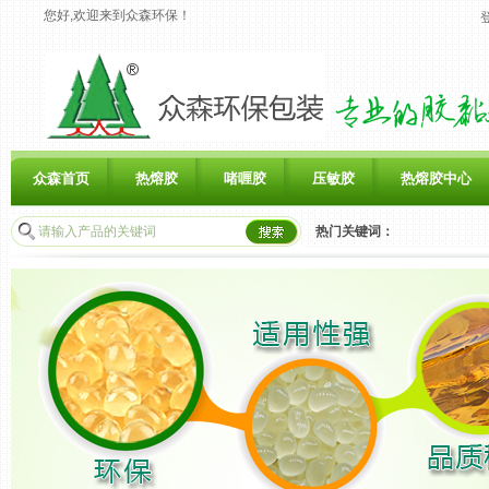
您好,欢迎来到众森环保！
众森首页
热熔胶
啫喱胶
压敏胶
热熔胶中心
热门关键词：
联系众森