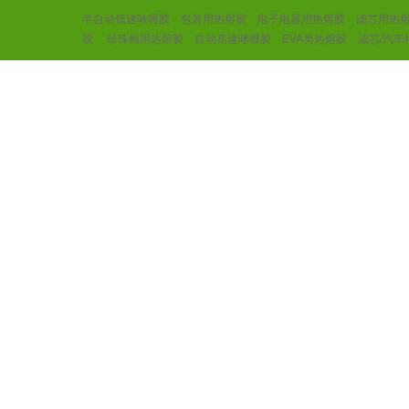
半自动低速啫喱胶
包装用热熔胶
电子电器用热熔胶
滤芯用热
胶
珍珠棉用热熔胶
自动高速啫喱胶
EVA类热熔胶
滤芯/汽车