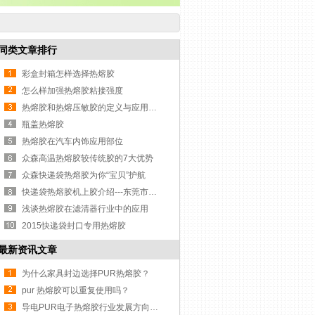
同类文章排行
彩盒封箱怎样选择热熔胶
怎么样加强热熔胶粘接强度
热熔胶和热熔压敏胶的定义与应用市场
瓶盖热熔胶
热熔胶在汽车内饰应用部位
众森高温热熔胶较传统胶的7大优势
众森快递袋热熔胶为你“宝贝”护航
快递袋热熔胶机上胶介绍---东莞市众森环保材料有限公司
浅谈热熔胶在滤清器行业中的应用
2015快递袋封口专用热熔胶
最新资讯文章
为什么家具封边选择PUR热熔胶？
pur 热熔胶可以重复使用吗？
导电PUR电子热熔胶行业发展方向与挑战