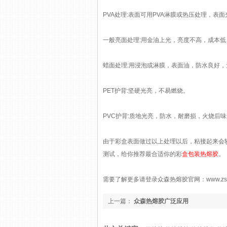
PVA处理:表面可用PVA淋膜或热压处理，
一般亮面处理:用金油上光，亮度不高，成本
蜡面处理:用浸泡或淋膜，表面油，防水良好
PET护背:坚硬光亮，不易燃烧。
PVC护背:质地光亮，防水，耐磨损，火烧后
由于彩盒表面做过以上处理以后，粘接起来会
测试，给你推荐最合适你的彩
盒包装热熔胶
。
需要了解更多请登录众森热熔胶官网：www.zs66
上一篇：
众森热熔胶广泛应用