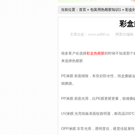
当前位置：
首页
»
包装用热熔胶知识1
»
彩盒
彩盒
文章出处：www.zs666.cn
网责任编辑
很多客户在选择
彩盒热熔胶
的时候不知道那个
来选择热熔胶.
PE淋膜:表面细致，有良好防水性，纸盒撕破
烛燃烧。
PP淋膜:表面光滑，比PE膜更硬更量，较难撕
UV淋膜:光亮纸板表面纹路明显，耐高温200
OPP淋膜:非常光滑，透明度佳，硬度佳延展