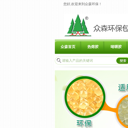
您好,欢迎来到众森环保！
众森首页
热熔胶
啫喱胶
联系众森