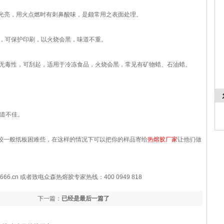
表面光亮，用火点燃时有刺鼻酸味，是颇常用之表面处理。
低，可保护印刷，以火烧会黑，味道不重。
，无毒性，可刮起，适用于冷冻食品，火烧会黑，常见有矿物蜡、石油蜡。
味道不佳。
较一般纸板困难些，在这样的情况下可以把你的样品寄给
热熔胶厂家
让他们做
6.cn 或者致电众森热熔胶专家热线：400 0949 818
下一篇：
已经是最后一篇了