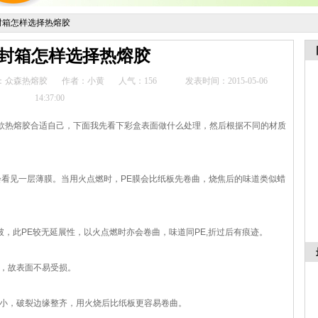
封箱怎样选择热熔胶
封箱怎样选择热熔胶
：众森热熔胶
作者：小黄
人气：
156
发表时间：2015-05-06
14:37:00
款热熔胶合适自己，下面我先看下彩盒表面做什么处理，然后根据不同的材质
会看见一层薄膜。当用火点燃时，PE膜会比纸板先卷曲，烧焦后的味道类似蜡
破，此PE较无延展性，以火点燃时亦会卷曲，味道同PE,折过后有痕迹。
℃，故表面不易受损。
性小，破裂边缘整齐，用火烧后比纸板更容易卷曲。